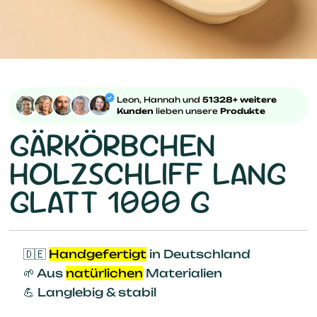
Leon, Hannah und
51328+ weitere
Kunden
lieben unsere
Produkte
GÄRKÖRBCHEN
HOLZSCHLIFF LANG
GLATT 1000 G
🇩🇪
Handgefertigt
in Deutschland
🌱 Aus
natürlichen
Materialien
💪 Langlebig & stabil