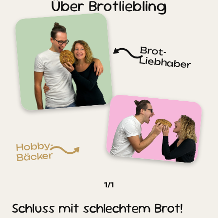
Über Brotliebling
Brot-
Liebhaber
Hobby-
Bäcker
1
/
1
Schluss mit schlechtem Brot!