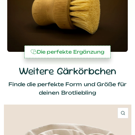
Die perfekte Ergänzung
Weitere Gärkörbchen
Finde die perfekte Form und Größe für
deinen Brotliebling
SC