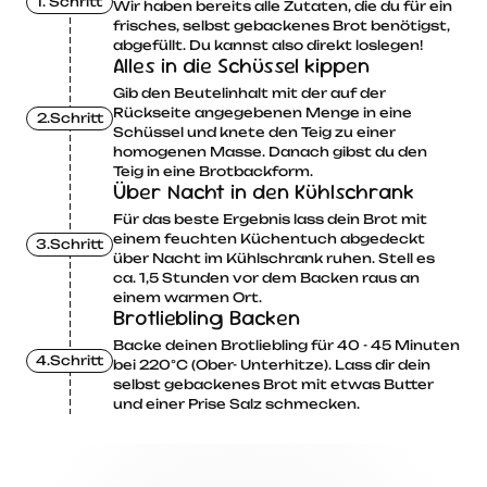
1. Schritt
Wir haben bereits alle Zutaten, die du für ein
frisches, selbst gebackenes Brot benötigst,
abgefüllt. Du kannst also direkt loslegen!
Alles in die Schüssel kippen
Gib den Beutelinhalt mit der auf der
Rückseite angegebenen Menge in eine
2.Schritt
Schüssel und knete den Teig zu einer
homogenen Masse. Danach gibst du den
Teig in eine Brotbackform.
Über Nacht in den Kühlschrank
Für das beste Ergebnis lass dein Brot mit
einem feuchten Küchentuch abgedeckt
3.Schritt
über Nacht im Kühlschrank ruhen. Stell es
ca. 1,5 Stunden vor dem Backen raus an
einem warmen Ort.
Brotliebling Backen
Backe deinen Brotliebling für 40 - 45 Minuten
4.Schritt
bei 220°C (Ober- Unterhitze). Lass dir dein
selbst gebackenes Brot mit etwas Butter
und einer Prise Salz schmecken.