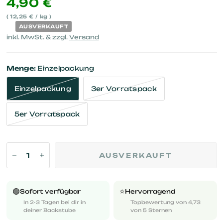
4,90 €
12,25 €
/
kg
AUSVERKAUFT
inkl. MwSt. & zzgl.
Versand
Menge:
Einzelpackung
Einzelpackung
3er Vorratspack
5er Vorratspack
AUSVERKAUFT
🟢
⭐️
Sofort verfügbar
Hervorragend
In 2-3 Tagen bei dir in
Topbewertung von 4,73
deiner Backstube
von 5 Sternen