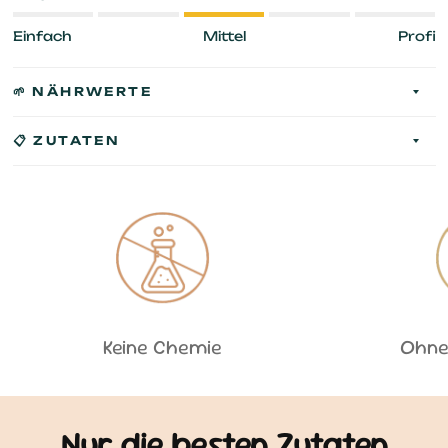
Einfach
Mittel
Profi
🌱 NÄHRWERTE
📋 ZUTATEN
Keine Chemie
Ohne
Nur die besten Zutaten