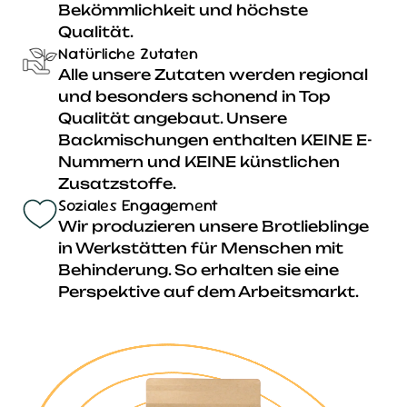
Bekömmlichkeit und höchste
Qualität.
Natürliche Zutaten
Alle unsere Zutaten werden regional
und besonders schonend in Top
Qualität angebaut. Unsere
Backmischungen enthalten KEINE E-
Nummern und KEINE künstlichen
Zusatzstoffe.
Soziales Engagement
Wir produzieren unsere Brotlieblinge
in Werkstätten für Menschen mit
Behinderung. So erhalten sie eine
Perspektive auf dem Arbeitsmarkt.
Dinkelmehl
Dinkelmehl verleiht dem Brot
seinen mild-nussigen Geschmack
und eine angenehme, lockere
Krume. Es ist besonders gut