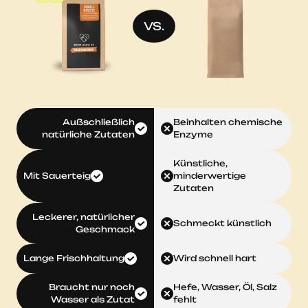
VS.
Außschließlich
Beinhalten chemische
natürliche Zutaten
Enzyme
Künstliche,
Mit Sauerteig
minderwertige
Zutaten
Leckerer, natürlicher
Schmeckt künstlich
Geschmack
Lange Frischhaltung
Wird schnell hart
Braucht nur noch
Hefe, Wasser, Öl, Salz
Wasser als Zutat
fehlt