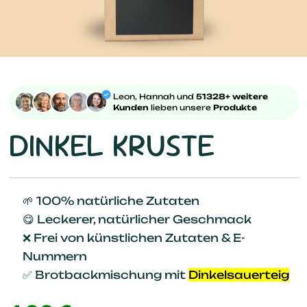
Leon, Hannah und
51328+ weitere
Kunden
lieben unsere
Produkte
DINKEL KRUSTE
🌱 100% natürliche Zutaten
😋 Leckerer, natürlicher Geschmack
❌ Frei von künstlichen Zutaten & E-
Nummern
✅ Brotbackmischung mit
Dinkelsauerteig