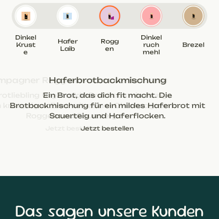
Dinkel
Dinkel
Hafer
Rogg
Krust
ruch
Brezel
Laib
en
e
mehl