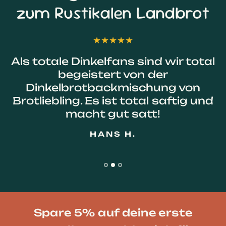
Champagner Roggenbrotbackmischung
Die Brotliebling Urgetreide-Brotbackmischung
für ein knuspriges Brot mit edlem Champagner-
Roggen und Sauerteig.
Jetzt bestellen
Jetzt bestellen
Jetzt bestellen
Jetzt bestellen
Jetzt bestellen
Das sagen unsere Kunden
zum Rustikalen Landbrot
Als totale Dinkelfans sind wir total
begeistert von der