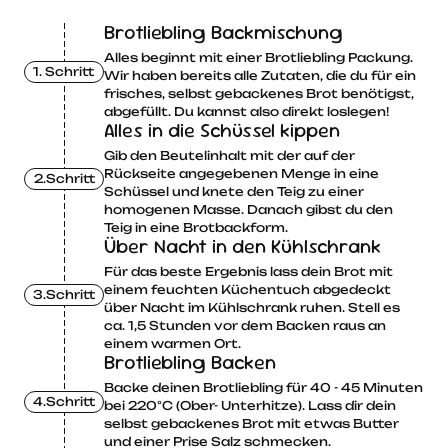
Brotliebling Backmischung
Alles beginnt mit einer Brotliebling Packung.
1. Schritt
Wir haben bereits alle Zutaten, die du für ein
frisches, selbst gebackenes Brot benötigst,
abgefüllt. Du kannst also direkt loslegen!
Alles in die Schüssel kippen
Gib den Beutelinhalt mit der auf der
Rückseite angegebenen Menge in eine
2.Schritt
Schüssel und knete den Teig zu einer
homogenen Masse. Danach gibst du den
Teig in eine Brotbackform.
Über Nacht in den Kühlschrank
Für das beste Ergebnis lass dein Brot mit
einem feuchten Küchentuch abgedeckt
3.Schritt
über Nacht im Kühlschrank ruhen. Stell es
ca. 1,5 Stunden vor dem Backen raus an
einem warmen Ort.
Brotliebling Backen
Backe deinen Brotliebling für 40 - 45 Minuten
4.Schritt
bei 220°C (Ober- Unterhitze). Lass dir dein
selbst gebackenes Brot mit etwas Butter
und einer Prise Salz schmecken.