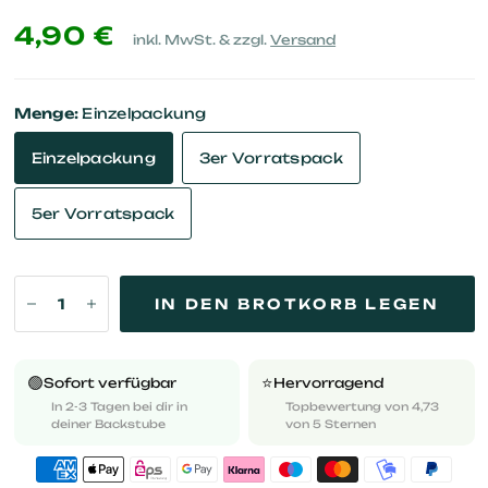
4,90 €
inkl. MwSt. & zzgl.
Versand
Menge:
Einzelpackung
Einzelpackung
3er Vorratspack
5er Vorratspack
IN DEN BROTKORB LEGEN
🟢
⭐️
Sofort verfügbar
Hervorragend
In 2-3 Tagen bei dir in
Topbewertung von 4,73
deiner Backstube
von 5 Sternen