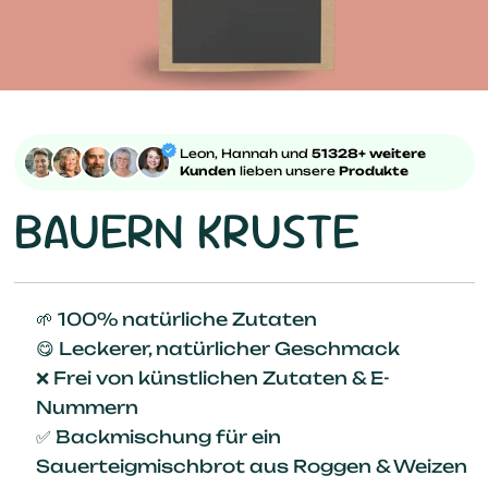
Leon, Hannah und
51328+ weitere
Kunden
lieben unsere
Produkte
BAUERN KRUSTE
🌱 100% natürliche Zutaten
😋 Leckerer, natürlicher Geschmack
❌ Frei von künstlichen Zutaten & E-
Nummern
✅ Backmischung für ein
Sauerteigmischbrot aus Roggen & Weizen