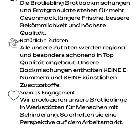
Die Brotliebling Brotbackmischungen
und Brotgranulate stehen für mehr
Geschmack, längere Frische, bessere
Bekömmlichkeit und höchste
Qualität.
Natürliche Zutaten
Alle unsere Zutaten werden regional
und besonders schonend in Top
Qualität angebaut. Unsere
Backmischungen enthalten KEINE E-
Nummern und KEINE künstlichen
Zusatzstoffe.
Soziales Engagement
Wir produzieren unsere Brotlieblinge
Weizenmehl 1050
in Werkstätten für Menschen mit
Behinderung. So erhalten sie eine
Dieses mittel ausgemahlene
Perspektive auf dem Arbeitsmarkt.
Roggenmehl bringt eine
ausgewogene Mischung aus
Würze und Vollkorncharakter ins