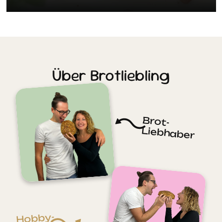
1
3
Über Brotliebling
Brot-
Liebhaber
Hobby-