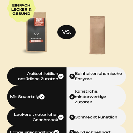
EINFACH
LECKER &
GESUND
VS.
Außschließlich
Beinhalten chemische
natürliche Zutaten
Enzyme
Künstliche,
Mit Sauerteig
minderwertige
Zutaten
Leckerer, natürlicher
Schmeckt künstlich
Geschmack
Lange Frischhaltung
Wird schnell hart