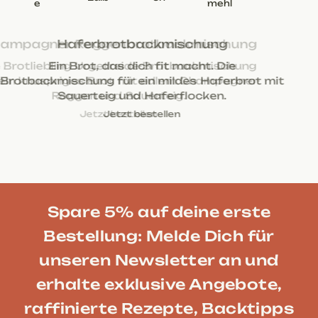
e
mehl
Champagner Roggenbrotbackmischung
Die Brotliebling Urgetreide-Brotbackmischung
für ein knuspriges Brot mit edlem Champagner-
Roggen und Sauerteig.
Jetzt bestellen
Jetzt bestellen
Jetzt bestellen
Jetzt bestellen
Jetzt bestellen
Spare 5% auf deine erste
Bestellung: Melde Dich für
unseren Newsletter an und
erhalte exklusive Angebote,
raffinierte Rezepte, Backtipps