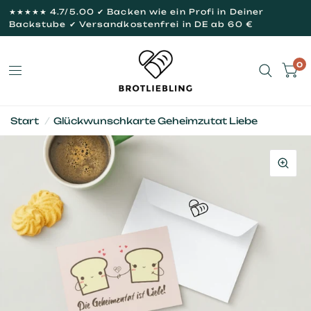
★★★★★ 4.7/5.00 ✔ Backen wie ein Profi in Deiner
Backstube ✔ Versandkostenfrei in DE ab 60 €
0
Start
/
Glückwunschkarte Geheimzutat Liebe