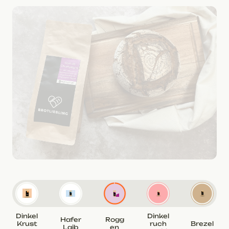
Dinkel
Dinkel
Hafer
Rogg
Krust
ruch
Brezel
Laib
en