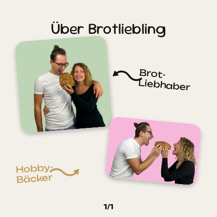
Über Brotliebling
Brot-
Liebhaber
Hobby-
Bäcker
1
/
1