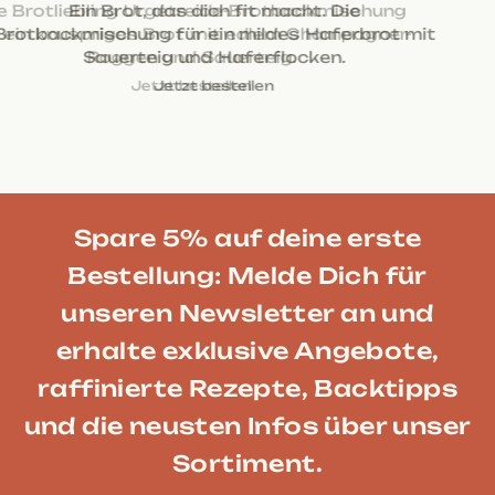
Die Brotliebling Urgetreide-Brotbackmischung
für ein knuspriges Brot mit edlem Champagner-
Roggen und Sauerteig.
Jetzt bestellen
Jetzt bestellen
Jetzt bestellen
Jetzt bestellen
Jetzt bestellen
Spare 5% auf deine erste
Bestellung: Melde Dich für
unseren Newsletter an und
erhalte exklusive Angebote,
raffinierte Rezepte, Backtipps
und die neusten Infos über unser
Sortiment.