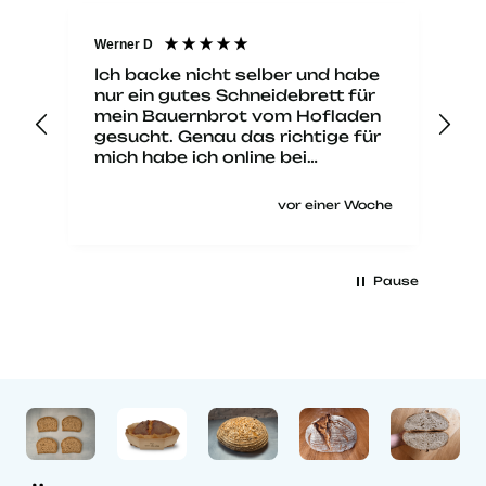
Werner D
An
Ich backe nicht selber und habe
Mi
ist
nur ein gutes Schneidebrett für
kl
mein Bauernbrot vom Hofladen
ki
gesucht. Genau das richtige für
fu
mich habe ich online bei
se
Brotliebling gefunden und samt
Reinigungspinsel bestellt. Es
che
vor einer Woche
wurde pünktlich geliefert und
entsprach zuverlässig der
Beschreibung. Es ist wirklich
eine qualitativ hochwertige, bis
Pause
ins Detail durchdachte
Arbeitsunterlage zum
angenehmen und sicheren
Brotschneiden mit dem Messer
und zugleich ein Schmuckstück
auf der Küchenzeile.