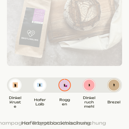
Dinkel
Dinkel
Hafer
Rogg
Krust
ruch
Brezel
Laib
en
e
mehl
Champagner Roggenbrotbackmischung