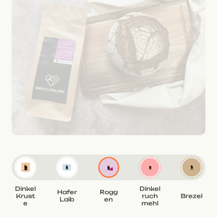
Dinkel
Dinkel
Hafer
Rogg
Krust
ruch
Brezel
Laib
en
e
mehl