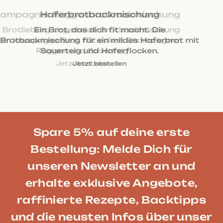
Champagner Roggenbrotbackmischung
Die Brotliebling Urgetreide-Brotbackmischung
für ein knuspriges Brot mit edlem Champagner-
Roggen und Sauerteig.
Jetzt bestellen
Jetzt bestellen
Jetzt bestellen
Jetzt bestellen
Jetzt bestellen
Spare 5% auf deine erste
Bestellung: Melde Dich für
unseren Newsletter an und
erhalte exklusive Angebote,
raffinierte Rezepte, Backtipps
und die neusten Infos über unser