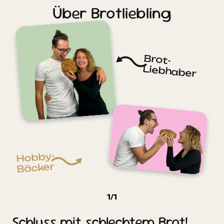
Über Brotliebling
Brot-
Liebhaber
Hobby-
Bäcker
1
/
1
Schluss mit schlechtem Brot!