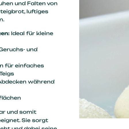
Ruhen und Falten von
teigbrot, luftiges
n.
en:
Ideal für kleine
Geruchs- und
n für einfaches
Teigs
Abdecken während
flächen
bar und somit
eignet. Sie sorgt
geht und dabei seine