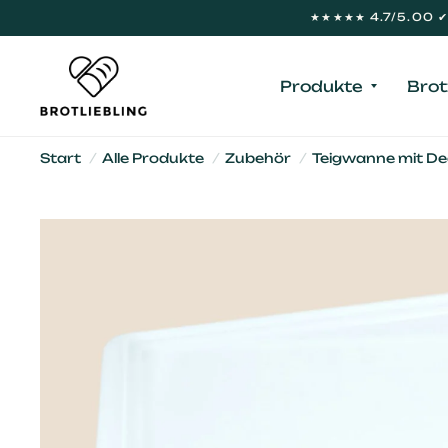
★★★★★ 4.7/5.00 ✔ 
Produkte
Brot
Start
/
Alle Produkte
/
Zubehör
/
Teigwanne mit De