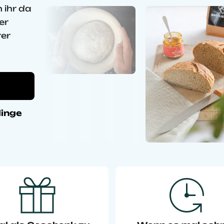
zugleich ein
 ihr da
Schmuckstück auf
der Küchenzeile.
er
rer
linge