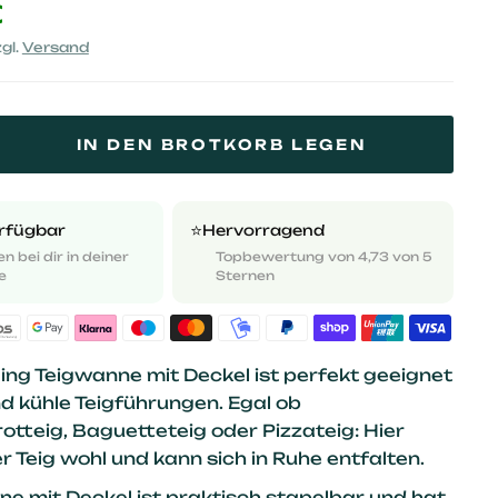
€
gl.
Versand
IN DEN BROTKORB LEGEN
⭐️
erfügbar
Hervorragend
n bei dir in deiner
Topbewertung von 4,73 von 5
e
Sternen
ling Teigwanne mit Deckel ist perfekt geeignet
nd kühle Teigführungen. Egal ob
otteig, Baguetteteig oder Pizzateig: Hier
er Teig wohl und kann sich in Ruhe entfalten.
ne mit Deckel ist praktisch stapelbar und hat