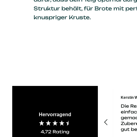
Struktur behält, für Brote mit pe
knuspriger Kruste.
Anonym
Kerstin 
Ich habe mir den
Die Re
Leiben Brotbeutel
einfac
Hervorragend
gekauft und ich
gemac
muss sagen, das
Zubere
Brot war am
gut b
4,72
Rating
nächsten Tag total