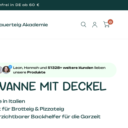
frei in DE ab 60 €
0
Sauerteig Akademie
Leon, Hannah und
51328+ weitere Kunden
lieben
unsere
Produkte
WANNE MIT DECKEL
 in Italien
 für Brotteig & Pizzateig
erzichtbarer Backhelfer für die Garzeit