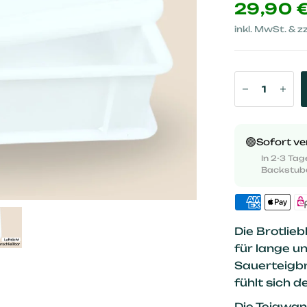
29,90 
inkl. MwSt. & zz
🟢
Sofort v
In 2-3 Tage
Backstub
Die Brotlieb
für lange u
Sauerteigbr
fühlt sich d
Die Teigwan