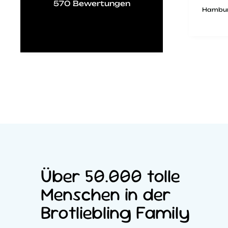
570
Bewertungen
trocken… NICHT
Hambur
außen noch
vor 4 Tagen
knusprig und innen
locker und weich…
bin total
enttäuscht
Über 50.000 tolle
Menschen in der
Brotliebling Family