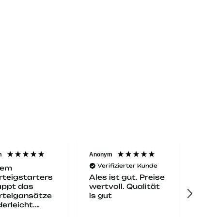
m
Anonym
Simo
Verifizierter Kunde
dem
Habe
rteigstarters
Brot
Ales ist gut. Preise
appt das
zur
wertvoll. Qualität
rteigansätze
Sau
is gut
derleicht.
gek
 hat gut
inne