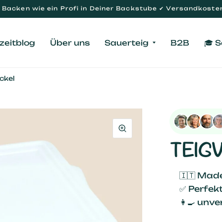
Backen wie ein Profi in Deiner Backstube ✔ Versandkosten
zeitblog
Über uns
Sauerteig
B2B
🎓 
ckel
TEIG
🇮🇹 Made
✅ Perfekt
👩‍🍳 unv