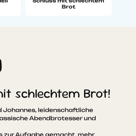
ell
Schluss mit schlechtem
Brot
g
it schlechtem Brot!
d Johannes, leidenschaftliche
klassische Abendbrotesser und
s zur Aufgabe gemacht, mehr