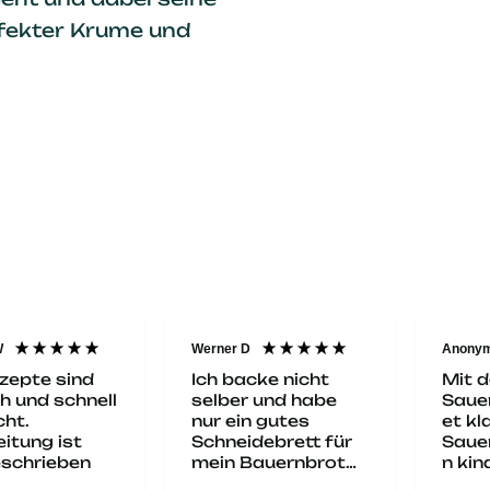
rfekter Krume und
W
Werner D
Anony
zepte sind
Ich backe nicht
Mit 
h und schnell
selber und habe
Saue
ht.
nur ein gutes
et kl
itung ist
Schneidebrett für
Saue
eschrieben
mein Bauernbrot
n kin
vom Hofladen
Alles