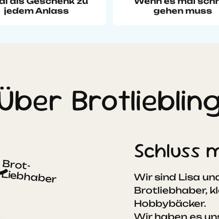
al als Geschenk zu
Wenn es mal schn
jedem Anlass
gehen muss
Über Brotlieblin
Schluss m
Brot-
Liebhaber
Wir sind Lisa un
Brotliebhaber, 
Hobbybäcker.
Wir haben es un