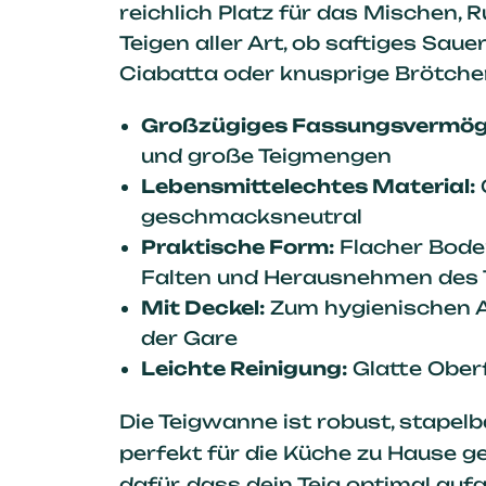
reichlich Platz für das Mischen, 
Teigen aller Art, ob saftiges Sauer
Ciabatta oder knusprige Brötche
Großzügiges Fassungsvermög
und große Teigmengen
Lebensmittelechtes Material:
geschmacksneutral
Praktische Form:
Flacher Bode
Falten und Herausnehmen des 
Mit Deckel:
Zum hygienischen 
der Gare
Leichte Reinigung:
Glatte Ober
Die Teigwanne ist robust, stapel
perfekt für die Küche zu Hause ge
dafür, dass dein Teig optimal auf