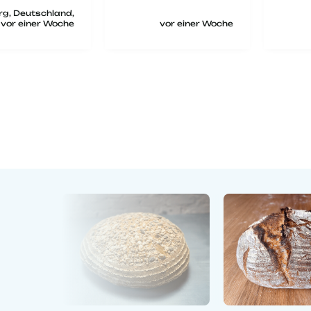
gesucht. Genau
funkt
g, Deutschland,
das richtige für
das 
vor einer Woche
vor einer Woche
mich habe ich
lecke
online bei
Brotliebling
gefunden und
samt
Reinigungspinsel
bestellt. Es wurde
pünktlich geliefert
und entsprach
zuverlässig der
Beschreibung. Es
ist wirklich eine
qualitativ
hochwertige, bis
ins Detail
durchdachte
Arbeitsunterlage
zum angenehmen
und sicheren
Brotschneiden mit
dem Messer und