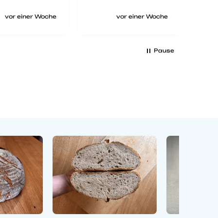
ioniert und
Tage
Brot war sehr
funk
vor einer Woche
vor einer Woche
r.
wun
erst
ist 
Pause
beg