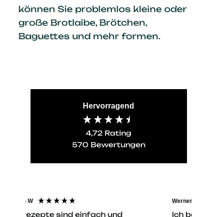
können Sie problemlos kleine oder
große Brotlaibe, Brötchen,
Baguettes und mehr formen.
Hervorragend
4,72
Rating
570
Bewertungen
Werner D
An
Ich backe nicht selber und habe
Mi