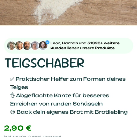
Leon, Hannah und
51328+ weitere
Kunden
lieben unsere
Produkte
TEIGSCHABER
✅ Praktischer Helfer zum Formen deines
Teiges
👌 Abgeflachte Kante für besseres
Erreichen von runden Schüsseln
😍 Back dein eigenes Brot mit Brotliebling
2,90 €