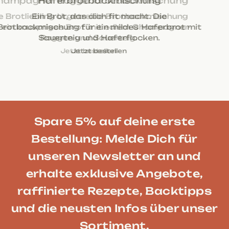
Champagner Roggenbrotbackmischung
Die Brotliebling Urgetreide-Brotbackmischung
für ein knuspriges Brot mit edlem Champagner-
Roggen und Sauerteig.
Jetzt bestellen
Jetzt bestellen
Jetzt bestellen
Jetzt bestellen
Jetzt bestellen
Spare 5% auf deine erste
Bestellung: Melde Dich für
unseren Newsletter an und
erhalte exklusive Angebote,
raffinierte Rezepte, Backtipps
und die neusten Infos über unser
Sortiment.