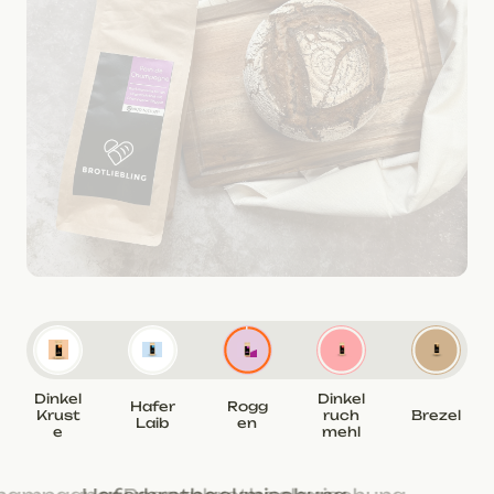
Dinkel
Dinkel
Hafer
Rogg
Krust
ruch
Brezel
Laib
en
e
mehl