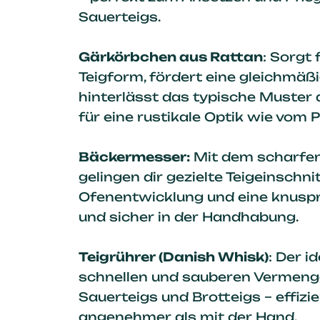
Sauerteigs.
Gärkörbchen aus Rattan
: Sorgt
Teigform, fördert eine gleichmä
hinterlässt das typische Muster 
für eine rustikale Optik wie vom P
Bäckermesser:
Mit dem scharfe
gelingen dir gezielte Teigeinschni
Ofenentwicklung und eine knuspr
und sicher in der Handhabung.
Teigrührer (Danish Whisk)
: Der i
schnellen und sauberen Vermeng
Sauerteigs und Brotteigs – effizien
angenehmer als mit der Hand.