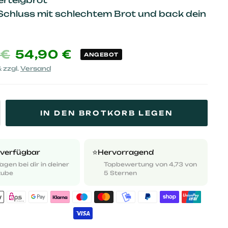
erteigbrot
Schluss mit schlechtem Brot und back dein
 €
54,90 €
ANGEBOT
& zzgl.
Versand
IN DEN BROTKORB LEGEN
⭐️
 verfügbar
Hervorragend
Tagen bei dir in deiner
Topbewertung von 4,73 von
tube
5 Sternen