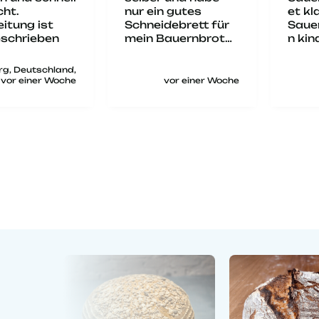
n gutes
et klappt das
wertv
debrett für
Sauerteigansätze
is gu
Bauernbrot
n kinderleicht.
ofladen
Alles hat gut
ht. Genau
funktioniert und
chtige für
das Brot war sehr
vor einer Woche
vor einer Woche
abe ich
lecker.
 bei
ebling
den und
ungspinsel
lt. Es wurde
ich geliefert
ntsprach
ässig der
eibung. Es
klich eine
ativ
rtige, bis
tail
dachte
sunterlage