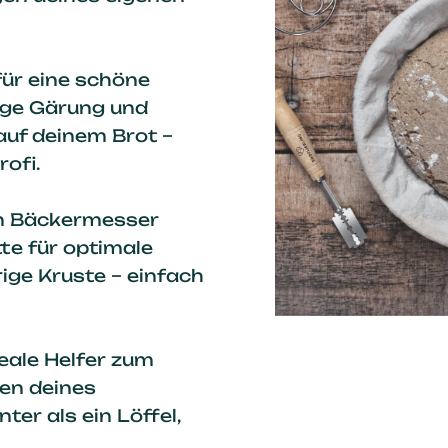
 für eine schöne
ßige Gärung und
auf deinem Brot –
rofi.
n Bäckermesser
tte für optimale
ige Kruste – einfach
deale Helfer zum
en deines
ter als ein Löffel,