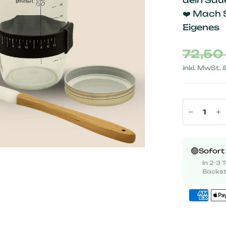
dein Sau
❤️ Mach 
Eigenes
72,50
inkl. MwSt. 
🟢
Sofort
In 2-3 
Backs