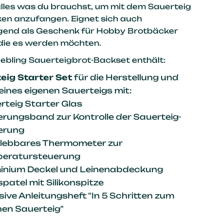
alles was du brauchst, um mit dem Sauerteig
en anzufangen. Eignet sich auch
gend als Geschenk für Hobby Brotbäcker
 die es werden möchten.
iebling Sauerteigbrot-Backset enthält:
eig Starter Set
für die Herstellung und
eines eigenen Sauerteigs mit:
rteig Starter Glas
erungsband zur Kontrolle der Sauerteig-
erung
lebbares Thermometer zur
eratursteuerung
inium Deckel und Leinenabdeckung
spatel mit Silikonspitze
sive Anleitungsheft "In 5 Schritten zum
nen Sauerteig"