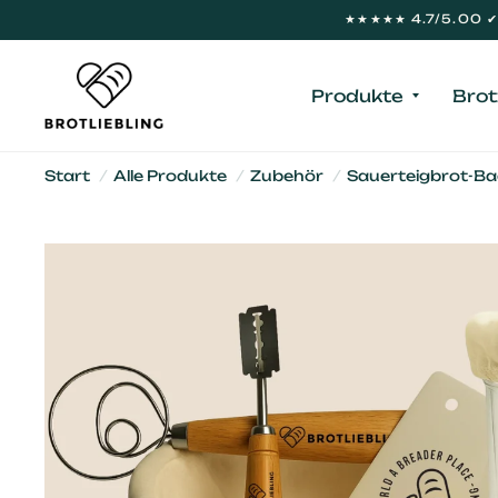
★★★★★ 4.7/5.00 ✔ 
Produkte
Brot
Start
/
Alle Produkte
/
Zubehör
/
Sauerteigbrot-Ba