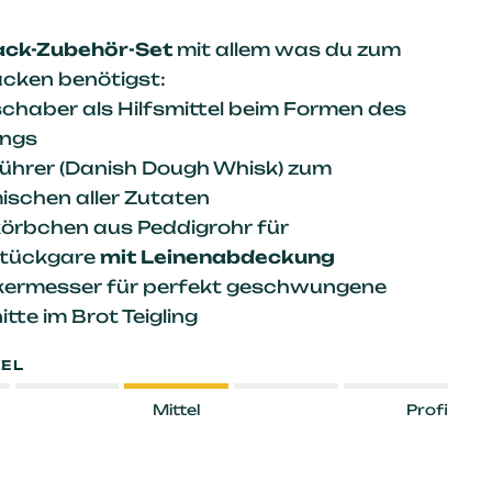
ack-Zubehör-Set
mit allem was du zum
cken benötigst:
schaber als Hilfsmittel beim Formen des
ings
rührer (Danish Dough Whisk) zum
ischen aller Zutaten
örbchen aus Peddigrohr für
tückgare
mit Leinenabdeckung
ermesser für perfekt geschwungene
tte im Brot Teigling
EL
Mittel
Profi