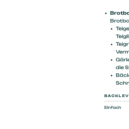
Brotb
Brotba
Teig
Teigl
Teig
Verm
Gärk
die
S
Bäck
Schni
BACKLEV
Einfach