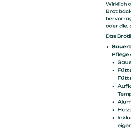
Wirklich 
Brot back
hervorra
oder die,
Das Brotl
Sauert
Pflege 
Saue
Fütt
Fütt
Aufk
Temp
Alum
Holz
Inklu
eige