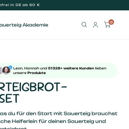
frei in DE ab 60 €
0
Sauerteig Akademie
Leon, Hannah und
51328+ weitere Kunden
lieben
unsere
Produkte
RTEIGBROT-
SET
was du für den Start mit Sauerteig brauchst
sche Helferlein für deinen Sauerteig und