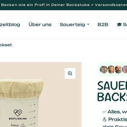
Backen wie ein Profi in Deiner Backstube ✔ Versandkosten
zeitblog
Über uns
Sauerteig
B2B
🎓 
ckset
SAUE
BACK
✅ Alles, 
💪 Prakti