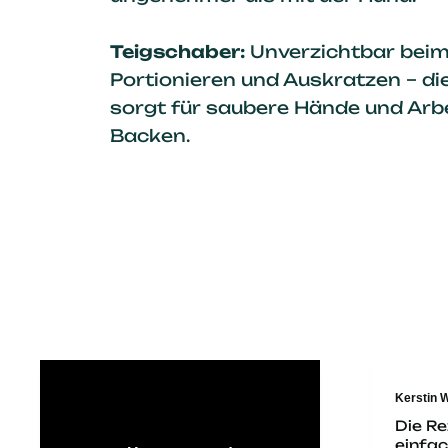
Teigschaber:
Unverzichtbar beim
Portionieren und Auskratzen – die
sorgt für saubere Hände und Arb
Backen.
Kerstin W
Werner D
e mir den
Die Rezepte sind
Ich ba
Brotbeutel
einfach und schnell
selber