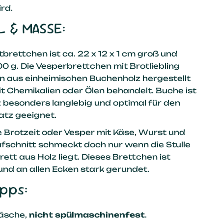
rd.
L & MASSE:
brettchen ist ca. 22 x 12 x 1 cm groß und
00 g. Die Vesperbrettchen mit Brotliebling
 aus einheimischen Buchenholz hergestellt
it Chemikalien oder Ölen behandelt. Buche ist
z besonders langlebig und optimal für den
tz geeignet.
ge Brotzeit oder Vesper mit Käse, Wurst und
schnitt schmeckt doch nur wenn die Stulle
ett aus Holz liegt. Dieses Brettchen ist
und an allen Ecken stark gerundet.
ipps:
äsche,
nicht spülmaschinenfest
.