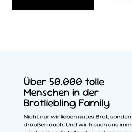
und weich…
online
al
Brotli
scht
gefun
samt
Reinig
bestel
pünktl
und e
zuverl
Beschr
ist wir
qualit
hochwe
ins De
Über 50.000 tolle
durch
Arbeit
Menschen in der
zum a
und si
Brotliebling Family
Brots
dem M
zuglei
Nicht nur wir lieben gutes Brot, sondern
Schmu
der Kü
draußen auch! Und wir freuen uns imm