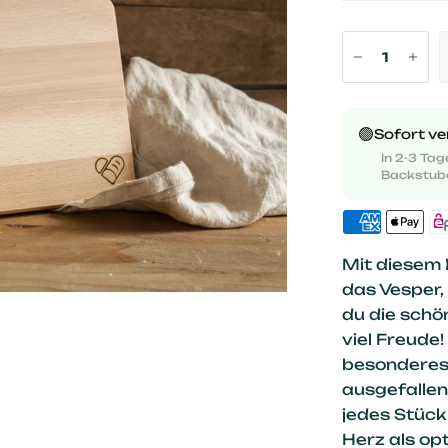
🟢
Sofort v
In 2-3 Tage
Backstub
Mit diesem 
das Vesper,
du die schö
viel Freude!
besonderes 
ausgefallen
jedes Stück 
Herz als o