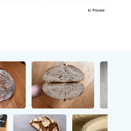
erster Sauerteig
ist fast fertig bin
Pause
begeistert