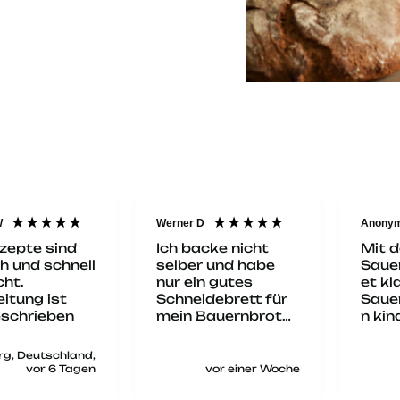
Anonym
Anony
Veri
cke nicht
Mit dem
 und habe
Sauerteigstarters
Ales ist gut.
n gutes
et klappt das
wertv
debrett für
Sauerteigansätze
is gu
Bauernbrot
n kinderleicht.
ofladen
Alles hat gut
ht. Genau
funktioniert und
chtige für
das Brot war sehr
vor einer Woche
vor einer Woche
abe ich
lecker.