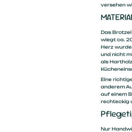
versehen wi
MATERIA
Das Brotzeit
wiegt ca. 2
Herz wurden
und nicht m
als Harthol
Kücheneinsa
Eine richti
anderem Auf
auf einem Br
rechteckig 
Pfleget
Nur Handw