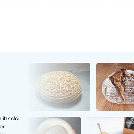
 bei
ebling
den und
ungspinsel
lt. Es wurde
ich geliefert
ntsprach
ässig der
eibung. Es
klich eine
ativ
rtige, bis
tail
dachte
sunterlage
ngenehmen
cheren
chneiden mit
esser und
ch ein
 ihr da
ckstück auf
chenzeile.
er