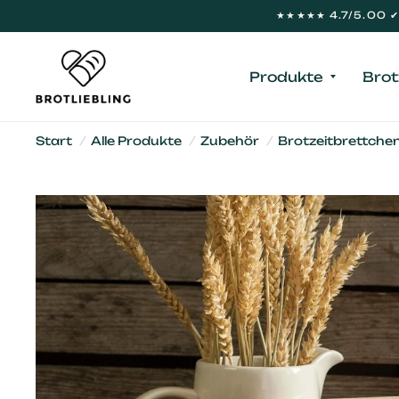
★★★★★ 4.7/5.00 ✔ 
Produkte
Brot
Start
/
Alle Produkte
/
Zubehör
/
Brotzeitbrettche