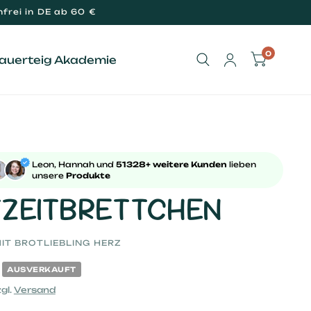
frei in DE ab 60 €
0
Sauerteig Akademie
Leon, Hannah und
51328+ weitere Kunden
lieben
unsere
Produkte
ZEITBRETTCHEN
IT BROTLIEBLING HERZ
AUSVERKAUFT
gl.
Versand