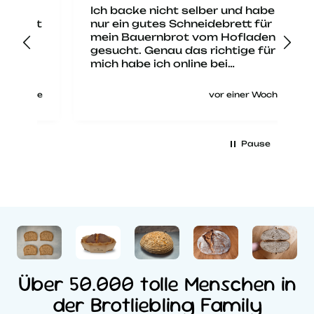
Ich backe nicht selber und habe
Mi
ist
nur ein gutes Schneidebrett für
kl
mein Bauernbrot vom Hofladen
ki
gesucht. Genau das richtige für
fu
mich habe ich online bei
se
Brotliebling gefunden und samt
Reinigungspinsel bestellt. Es
che
vor einer Woche
wurde pünktlich geliefert und
entsprach zuverlässig der
Beschreibung. Es ist wirklich
eine qualitativ hochwertige, bis
Pause
ins Detail durchdachte
Arbeitsunterlage zum
angenehmen und sicheren
Brotschneiden mit dem Messer
und zugleich ein Schmuckstück
auf der Küchenzeile.
Über 50.000 tolle Menschen in
der Brotliebling Family