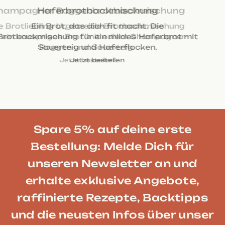
Champagner Roggenbrotbackmischung
Die Brotliebling Urgetreide-Brotbackmischung
für ein knuspriges Brot mit edlem Champagner-
Roggen und Sauerteig.
Jetzt bestellen
Jetzt bestellen
Jetzt bestellen
Jetzt bestellen
Jetzt bestellen
Spare 5% auf deine erste
Bestellung: Melde Dich für
unseren Newsletter an und
erhalte exklusive Angebote,
raffinierte Rezepte, Backtipps
und die neusten Infos über unser