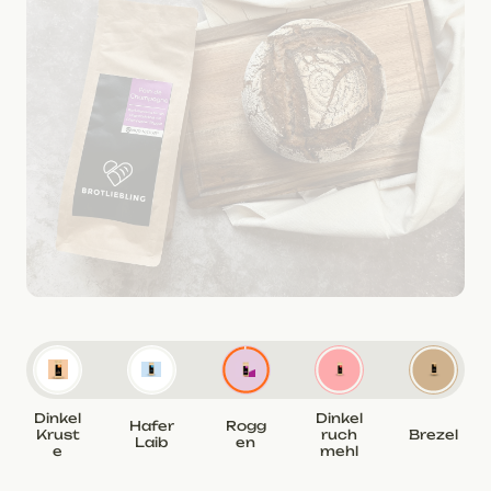
Dinkel
Dinkel
Hafer
Rogg
Krust
ruch
Brezel
Laib
en
e
mehl