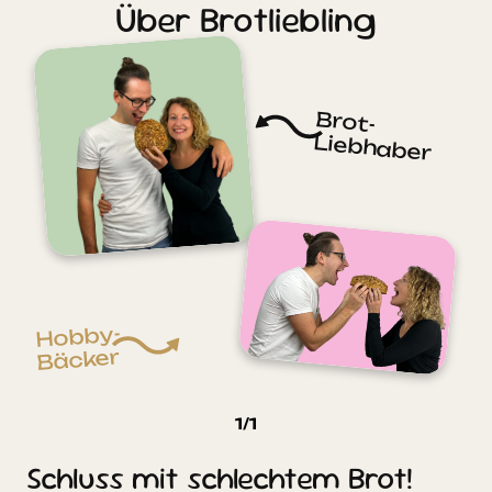
Über Brotliebling
Brot-
Liebhaber
Hobby-
Bäcker
1
/
1
Schluss mit schlechtem Brot!