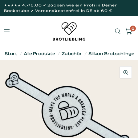
★★★★★ 4.7/5.00 ✔ Backen wie ein Profi in Deiner
Backstube ✔ Versandkostenfrei in DE ab 60 €
0
Start
/
Alle Produkte
/
Zubehör
/
Silikon Brotschlinge