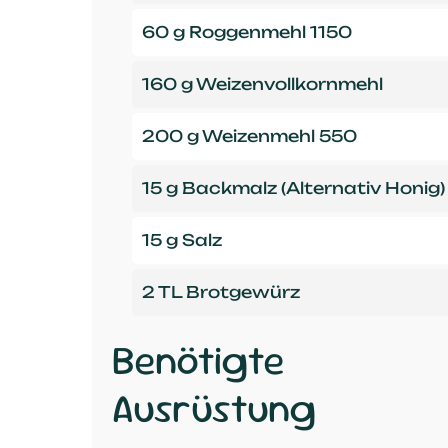
60 g Roggenmehl 1150
160 g Weizenvollkornmehl
200 g Weizenmehl 550
15 g Backmalz (Alternativ Honig)
15 g Salz
2 TL Brotgewürz
Benötigte
Ausrüstung