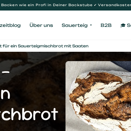
Backen wie ein Profi in Deiner Backstube ✔ Versandkosten
zeitblog
Über uns
Sauerteig
B2B
🎓 
t für ein Sauerteigmischbrot mit Saaten
 -
in
schbrot