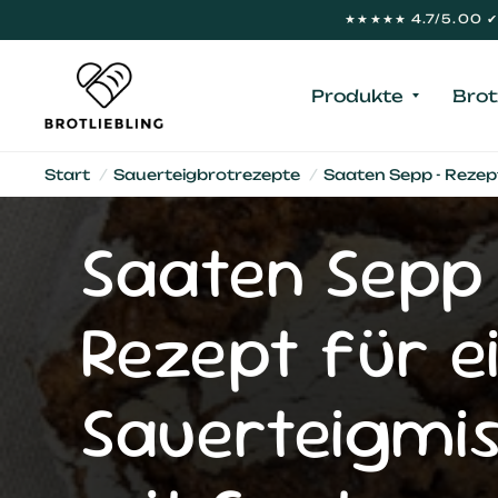
★★★★★ 4.7/5.00 ✔ 
Produkte
Brot
Start
/
Sauerteigbrotrezepte
/
Saaten Sepp - Rezep
Saaten Sepp
Rezept für e
Sauerteigmi