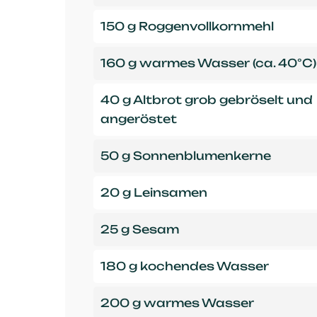
150 g Roggenvollkornmehl
160 g warmes Wasser (ca. 40°C)
40 g Altbrot grob gebröselt und
angeröstet
50 g Sonnenblumenkerne
20 g Leinsamen
25 g Sesam
180 g kochendes Wasser
200 g warmes Wasser