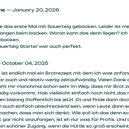
ne
—
January 20, 2026
e das erste Mal mit Sauerteig gebacken. Leider ist me
angen beim backen. Woran kann das denn liegen? Ich
ebacken.
uerteig Starter war auch perfekt.
—
October 04, 2025
 ist endlich mal ein Brotrezept mit dem ich was anfan
 auch und relativ wenig zeitaufwändig. Vielen Dank 
eht mir manchmal schon sehr im Weg, dass mir Brot z
ig vorkommt. Hab vielleicht einfach noch nicht das 
n bislang (hoffentlich bis jetzt :D) und finde dann do
n auch einfach abschreckend sein, wenn Leute dann s
achen, dass man sich denkt: Wie soll ich das denn sc
t gar nicht anzufangen, ist eh nur was für Profis. Und 
in schöner Zugang, wenn die Hürde so groß erscheint