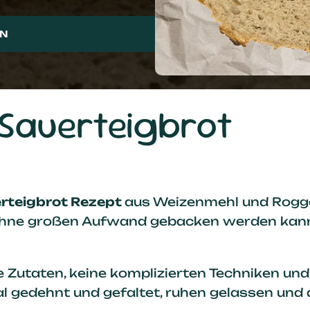
EN
Sauerteigbrot
rteigbrot Rezept
aus Weizenmehl und Rogge
s ohne großen Aufwand gebacken werden kan
e Zutaten, keine komplizierten Techniken un
l gedehnt und gefaltet, ruhen gelassen und d