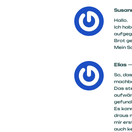
Susan
Hallo.
Ich hab
aufgeg
Brot g
Mein Sa
Elias
So, das
machbar
Das st
aufwänd
gefunde
Es kan
draus m
mir ers
auch ke