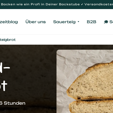
Backen wie ein Profi in Deiner Backstube ✔ Versandkosten
zeitblog
Über uns
Sauerteig
B2B
🎓 
teigbrot
d-
t
26 Stunden