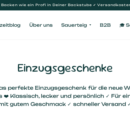
Backen wie ein Profi in Deiner Backstube ✔ Versandkosten
zeitblog
Über uns
Sauerteig
B2B
🎓 
Einzugsgeschenke
as perfekte Einzugsgeschenk für die neue
 ❤️ Klassisch, lecker und persönlich ✓ Für e
mit gutem Geschmack ✓ schneller Versand 