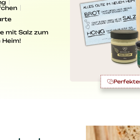
ng
fchen
arte
be mit Salz zum
 Heim!
Perfekte