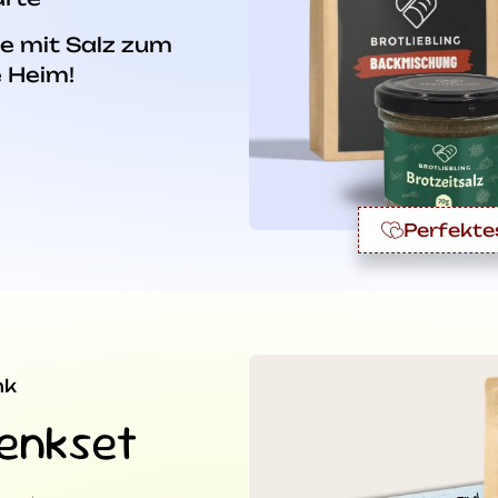
be mit Salz zum
 Heim!
Perfekte
nk
enkset