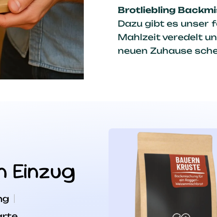
Brotliebling Backm
Dazu gibt es unser 
Mahlzeit veredelt un
neuen Zuhause sche
m Einzug
ng
arte