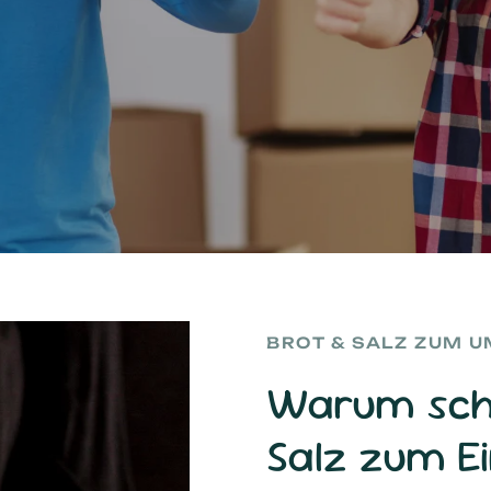
Geschmack
für
Hauseinweihungsgeschenk
bei
Frauen
und
Männdern
unterschiedlich.
A
rotliebling
Einzugs-Geschenksets
macht
ma
g!
Auf
die
Frage
Was
soll
ich
zum
Einzug
sch
n
wir
die
richtige
Antwort!
Die
Sets
eignen
s
schenk
sowohl
für
Freunde
als
auch
für
Fami
BROT & SALZ ZUM 
Warum sch
Salz zum E