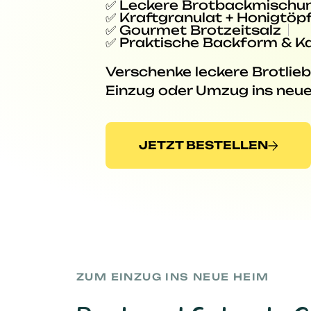
✅ Leckere Brotbackmischu
✅ Kraftgranulat + Honigtöp
✅ Gourmet Brotzeitsalz
✅ Praktische Backform & K
Verschenke leckere Brotlie
Einzug oder Umzug ins neue
JETZT BESTELLEN
ZUM EINZUG INS NEUE HEIM