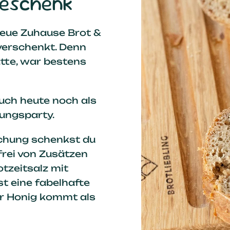
Geschenk
 neue Zuhause Brot &
verschenkt. Denn
tte, war bestens
uch heute noch als
hungsparty.
schung schenkst du
frei von Zusätzen
tzeitsalz mit
t eine fabelhafte
er Honig kommt als