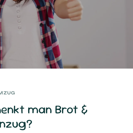
e
ist
ber
mit
n
alles
enken
ich
als
lie.
UMZUG
enkt man Brot &
inzug?