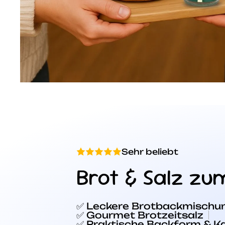
Sehr beliebt
Brot & Salz zu
✅ Leckere Brotbackmischu
✅ Gourmet Brotzeitsalz
✅ Praktische Backform & K