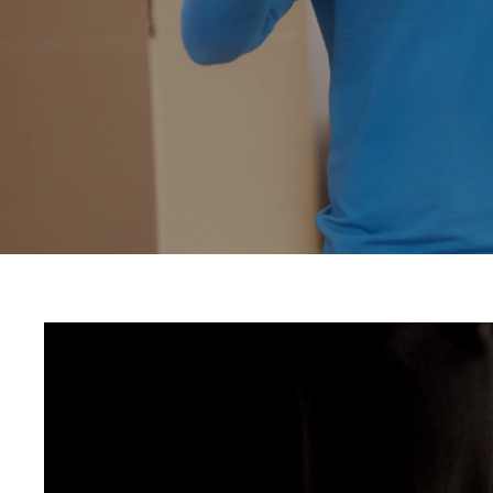
Der
gerade
den
B
richti
gebe
Ge