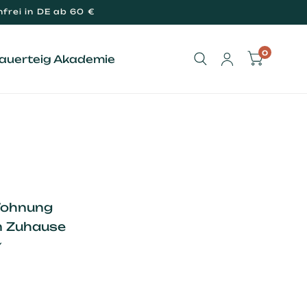
frei in DE ab 60 €
0
Sauerteig Akademie
 Wohnung
in Zuhause
✓