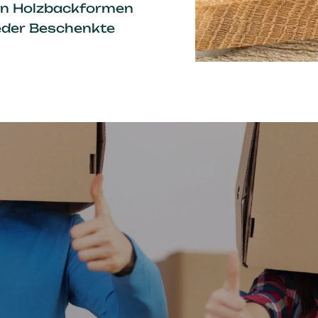
gen Holzbackformen
jeder Beschenkte
sende
Einzugsgeschenke
Brotliebling