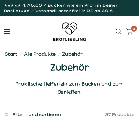
★★★★★ 4.7/5.00 ✔ Backen wie ein Profi in Deiner
Backstube ✔ Versandkostenfrei in DE ab 60 €
0
Start
/
Alle Produkte
/
Zubehör
Zubehör
Praktische Helferlein zum Backen und zum
Genießen.
Filtern und sortieren
37 Produkte