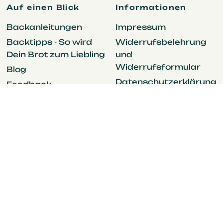
Auf einen Blick
Informationen
Backanleitungen
Impressum
Backtipps - So wird
Widerrufsbelehrung
Dein Brot zum Liebling
und
Widerrufsformular
Blog
Datenschutzerklärung
Feedback
AGB
Einzugsgeschenke
Versandkosten
Mit Sauerteig backen
Kontakt
Firmenkunden
Presse
Karriere
Vertrag
widerrufen
Folge uns