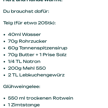
Du brauchst dafür:
Teig (für etwa 20Stk):
40ml Wasser
70g Rohrzucker
60g Tannenspitzensirup
70g Butter + 1 Prise Salz
1/4 TL Natron
200g Mehl 550
2 TL Lebkuchengewürz
Glühweingelee:
550 ml trockenen Rotwein
1 Zimtstange