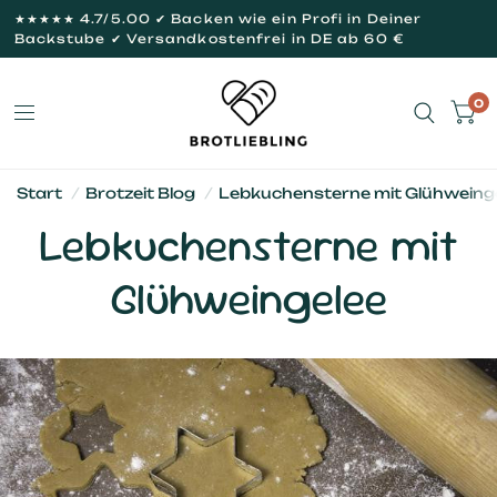
★★★★★ 4.7/5.00 ✔ Backen wie ein Profi in Deiner
Backstube ✔ Versandkostenfrei in DE ab 60 €
0
Start
/
Brotzeit Blog
/
Lebkuchensterne mit Glühweing
Lebkuchensterne mit
Glühweingelee